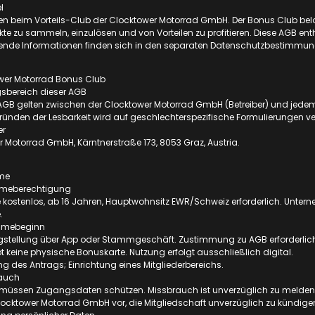
l
 beim Vorteils-Club der Clocktower Motorrad GmbH. Der Bonus Club belohn
e zu sammeln, einzulösen und von Vorteilen zu profitieren. Diese AGB enth
ende Informationen finden sich in den separaten Datenschutzbestimmung
ower Motorrad Bonus Club
gsbereich dieser AGB
e AGB gelten zwischen der Clocktower Motorrad GmbH (Betreiber) und jed
Gründen der Lesbarkeit wird auf geschlechterspezifische Formulierungen ver
er
 Motorrad GmbH, Kärntnerstraße 173, 8053 Graz, Austria.
hme
ahmeberechtigung
kostenlos, ab 16 Jahren, Hauptwohnsitz EWR/Schweiz erforderlich. Unte
.
ahmebeginn
agstellung über App oder Stammgeschäft. Zustimmung zu AGB erforderlic
ibt keine physische Bonuskarte. Nutzung erfolgt ausschließlich digital.
ung des Antrags; Einrichtung eines Mitgliederbereichs.
rauch
r müssen Zugangsdaten schützen. Missbrauch ist unverzüglich zu melden.
locktower Motorrad GmbH vor, die Mitgliedschaft unverzüglich zu kündige