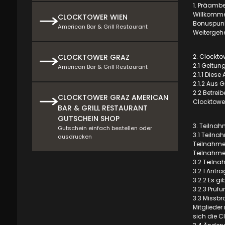
1. Präambe
Willkommen
CLOCKTOWER WIEN
Bonuspunkt
American Bar & Grill Restaurant
Weitergeh
CLOCKTOWER GRAZ
2. Clockt
2.1 Geltun
American Bar & Grill Restaurant
2.1.1 Dies
2.1.2 Aus 
2.2 Betreib
CLOCKTOWER GRAZ AMERICAN
Clocktower
BAR & GRILL RESTAURANT
GUTSCHEIN SHOP
3. Teilna
Gutschein einfach bestellen oder
3.1 Teiln
ausdrucken
Teilnahme 
Teilnahme
3.2 Teiln
3.2.1 Antr
3.2.2 Es g
3.2.3 Prüf
3.3 Missb
Mitgliede
sich die C