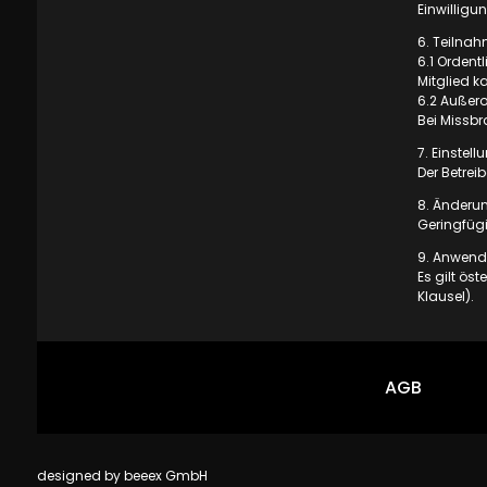
Einwilligun
6. Teilna
6.1 Ordent
Mitglied k
6.2 Außer
Bei Missbr
7. Einstel
Der Betrei
8. Änderu
Geringfügi
9. Anwendb
Es gilt ös
Klausel).
AGB
designed by beeex GmbH