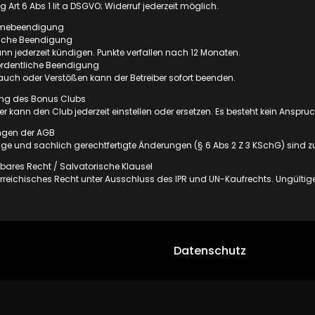
g Art 6 Abs 1 lit a DSGVO; Widerruf jederzeit möglich.
hmebeendigung
liche Beendigung
ann jederzeit kündigen. Punkte verfallen nach 12 Monaten.
ordentliche Beendigung
auch oder Verstößen kann der Betreiber sofort beenden.
lung des Bonus Clubs
ber kann den Club jederzeit einstellen oder ersetzen. Es besteht kein Anspru
ngen der AGB
ge und sachlich gerechtfertigte Änderungen (§ 6 Abs 2 Z 3 KSchG) sind z
ares Recht / Salvatorische Klausel
terreichisches Recht unter Ausschluss des IPR und UN-Kaufrechts. Ungült
Datenschutz