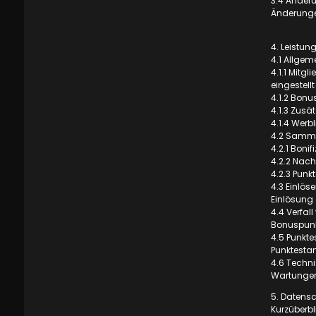
3.4 Änderu
Änderungen
4. Leistu
4.1 Allgem
4.1.1 Mitg
eingestell
4.1.2 Bonu
4.1.3 Zusä
4.1.4 Werb
4.2 Samm
4.2.1 Boni
4.2.2 Nach
4.2.3 Punk
4.3 Einlös
Einlösung 
4.4 Verfal
Bonuspunkt
4.5 Punkte
Punktestan
4.6 Techni
Wartungen
5. Datens
Kurzüberb